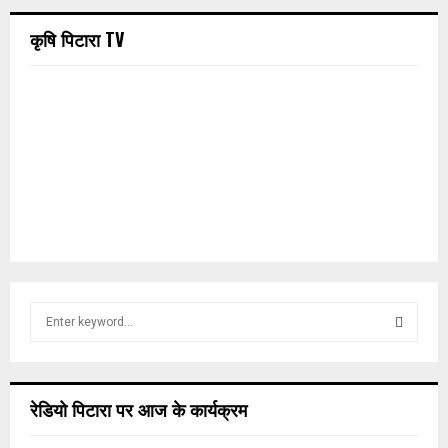
कृषि पिटारा TV
S
e
a
S
r
c
E
रेडियो पिटारा पर आज के कार्यक्रम
h
f
A