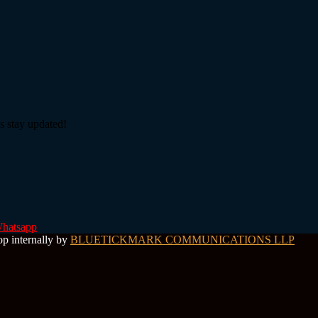
s stay updated!
hatsapp
op internally by
BLUETICKMARK COMMUNICATIONS LLP