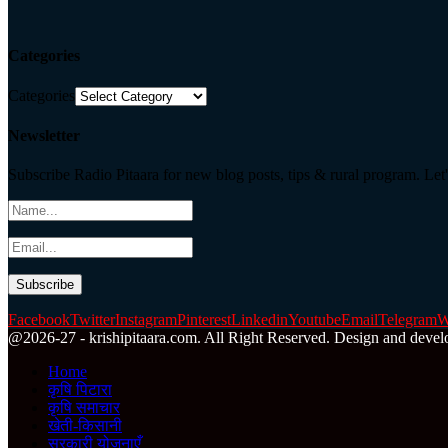
Categories
Categories
Newsletter
Subscribe Radio Pitaara for new blog posts, tips & rural program. Let'
Facebook
Twitter
Instagram
Pinterest
Linkedin
Youtube
Email
Telegram
W
@2026-27 - krishipitaara.com. All Right Reserved. Design and devel
Home
कृषि पिटारा
कृषि समाचार
खेती-किसानी
सरकारी योजनाएँ