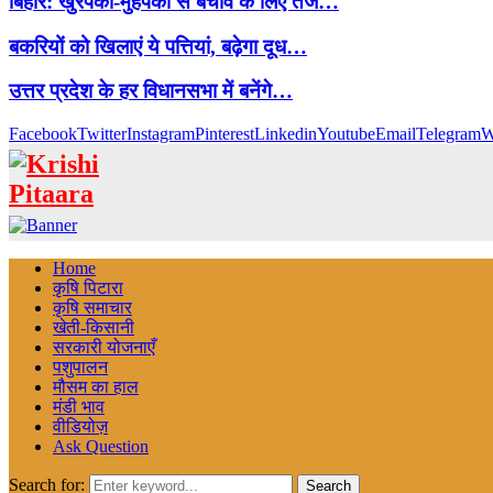
बिहार: खुरपका-मुंहपका से बचाव के लिए तेज…
बकरियों को खिलाएं ये पत्तियां, बढ़ेगा दूध…
उत्तर प्रदेश के हर विधानसभा में बनेंगे…
Facebook
Twitter
Instagram
Pinterest
Linkedin
Youtube
Email
Telegram
W
Home
कृषि पिटारा
कृषि समाचार
खेती-किसानी
सरकारी योजनाएँ
पशुपालन
मौसम का हाल
मंडी भाव
वीडियोज़
Ask Question
Search for:
Search