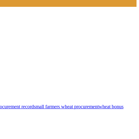
ocurement record
small farmers wheat procurement
wheat bonus