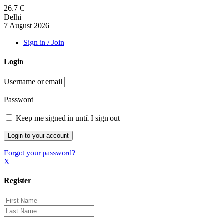
26.7
C
Delhi
7 August 2026
Sign in / Join
Login
Username or email
Password
Keep me signed in until I sign out
Forgot your password?
X
Register