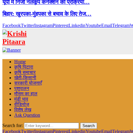
यूपी में निजी नलकूप कनेक्शन की प्रक्रिया…
बिहार: खुरपका-मुंहपका से बचाव के लिए तेज…
Facebook
Twitter
Instagram
Pinterest
Linkedin
Youtube
Email
Telegram
W
Home
कृषि पिटारा
कृषि समाचार
खेती-किसानी
सरकारी योजनाएँ
पशुपालन
मौसम का हाल
मंडी भाव
वीडियोज़
विशेष लेख
Ask Question
Search for:
Search
Facebook
Twitter
Instagram
Pinterest
Linkedin
Youtube
Email
Telegram
W