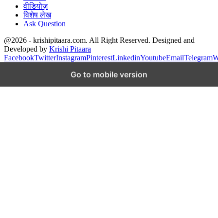
वीडियोज़
विशेष लेख
Ask Question
@2026 - krishipitaara.com. All Right Reserved. Designed and
Developed by
Krishi Pitaara
Facebook
Twitter
Instagram
Pinterest
Linkedin
Youtube
Email
Telegram
W
Go to mobile version