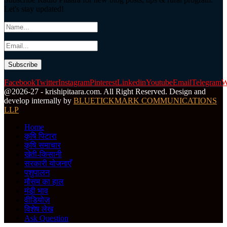
Let's stay updated!
Facebook
Twitter
Instagram
Pinterest
Linkedin
Youtube
Email
Telegram
W
@2026-27 - krishipitaara.com. All Right Reserved. Design and
develop internally by
BLUETICKMARK COMMUNICATIONS
LLP
Home
कृषि पिटारा
कृषि समाचार
खेती-किसानी
सरकारी योजनाएँ
पशुपालन
मौसम का हाल
मंडी भाव
वीडियोज़
विशेष लेख
Ask Question