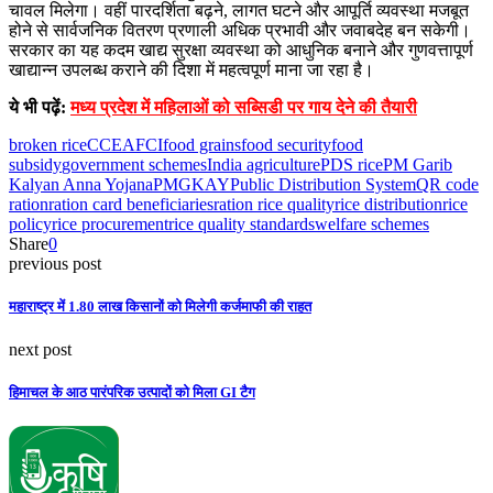
चावल मिलेगा। वहीं पारदर्शिता बढ़ने, लागत घटने और आपूर्ति व्यवस्था मजबूत
होने से सार्वजनिक वितरण प्रणाली अधिक प्रभावी और जवाबदेह बन सकेगी।
सरकार का यह कदम खाद्य सुरक्षा व्यवस्था को आधुनिक बनाने और गुणवत्तापूर्ण
खाद्यान्न उपलब्ध कराने की दिशा में महत्वपूर्ण माना जा रहा है।
ये भी पढ़ें:
मध्य प्रदेश में महिलाओं को सब्सिडी पर गाय देने की तैयारी
broken rice
CCEA
FCI
food grains
food security
food
subsidy
government schemes
India agriculture
PDS rice
PM Garib
Kalyan Anna Yojana
PMGKAY
Public Distribution System
QR code
ration
ration card beneficiaries
ration rice quality
rice distribution
rice
policy
rice procurement
rice quality standards
welfare schemes
Share
0
previous post
महाराष्ट्र में 1.80 लाख किसानों को मिलेगी कर्जमाफी की राहत
next post
हिमाचल के आठ पारंपरिक उत्पादों को मिला GI टैग