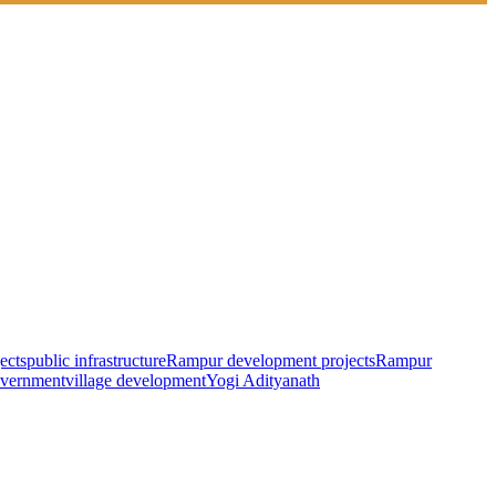
jects
public infrastructure
Rampur development projects
Rampur
overnment
village development
Yogi Adityanath