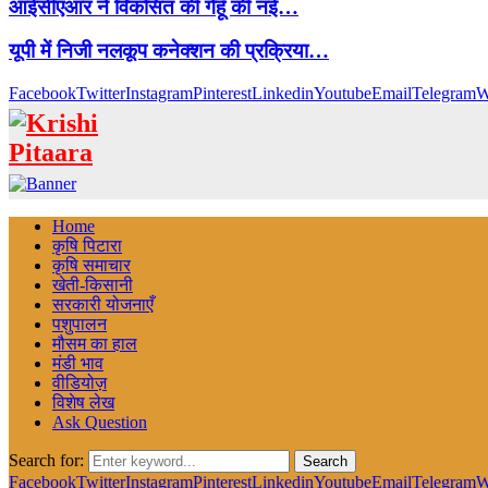
आईसीएआर ने विकसित की गेहूँ की नई…
यूपी में निजी नलकूप कनेक्शन की प्रक्रिया…
Facebook
Twitter
Instagram
Pinterest
Linkedin
Youtube
Email
Telegram
W
Home
कृषि पिटारा
कृषि समाचार
खेती-किसानी
सरकारी योजनाएँ
पशुपालन
मौसम का हाल
मंडी भाव
वीडियोज़
विशेष लेख
Ask Question
Search for:
Search
Facebook
Twitter
Instagram
Pinterest
Linkedin
Youtube
Email
Telegram
W