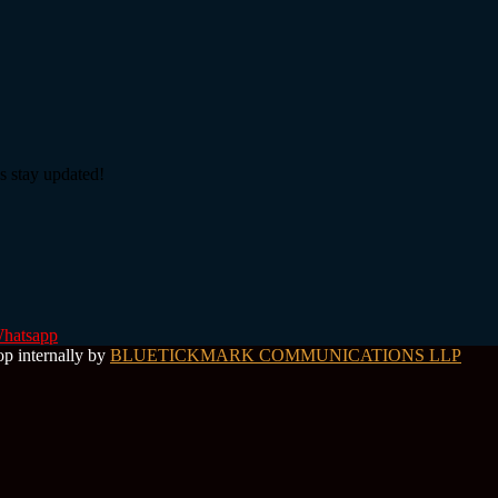
s stay updated!
hatsapp
op internally by
BLUETICKMARK COMMUNICATIONS LLP