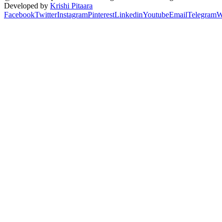
Developed by
Krishi Pitaara
Facebook
Twitter
Instagram
Pinterest
Linkedin
Youtube
Email
Telegram
W