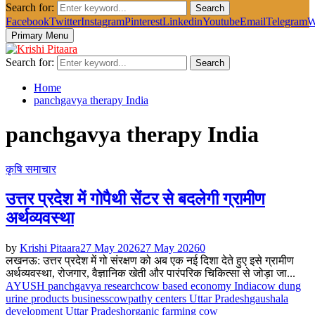
Search for:
Search
Facebook
Twitter
Instagram
Pinterest
Linkedin
Youtube
Email
Telegram
W
Primary Menu
Search for:
Search
Home
panchgavya therapy India
panchgavya therapy India
कृषि समाचार
उत्तर प्रदेश में गोपैथी सेंटर से बदलेगी ग्रामीण
अर्थव्यवस्था
by
Krishi Pitaara
27 May 2026
27 May 2026
0
लखनऊ: उत्तर प्रदेश में गो संरक्षण को अब एक नई दिशा देते हुए इसे ग्रामीण
अर्थव्यवस्था, रोजगार, वैज्ञानिक खेती और पारंपरिक चिकित्सा से जोड़ा जा...
AYUSH panchgavya research
cow based economy India
cow dung
urine products business
cowpathy centers Uttar Pradesh
gaushala
development Uttar Pradesh
organic farming cow