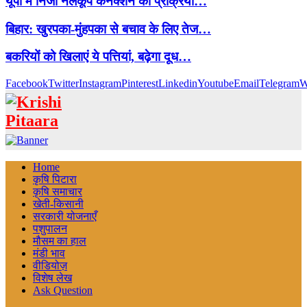
यूपी में निजी नलकूप कनेक्शन की प्रक्रिया…
बिहार: खुरपका-मुंहपका से बचाव के लिए तेज…
बकरियों को खिलाएं ये पत्तियां, बढ़ेगा दूध…
Facebook
Twitter
Instagram
Pinterest
Linkedin
Youtube
Email
Telegram
W
Home
कृषि पिटारा
कृषि समाचार
खेती-किसानी
सरकारी योजनाएँ
पशुपालन
मौसम का हाल
मंडी भाव
वीडियोज़
विशेष लेख
Ask Question