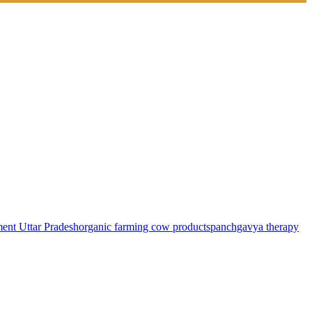
ent Uttar Pradesh
organic farming cow products
panchgavya therapy