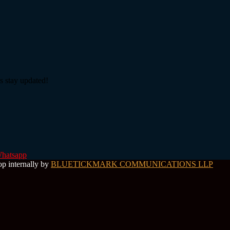
s stay updated!
hatsapp
op internally by
BLUETICKMARK COMMUNICATIONS LLP