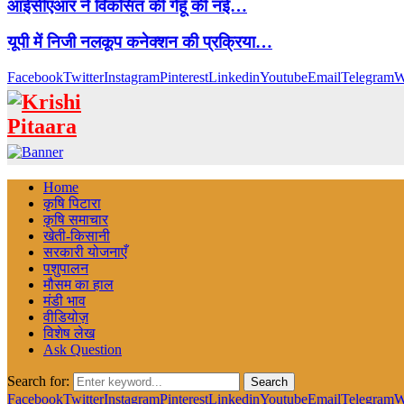
आईसीएआर ने विकसित की गेहूँ की नई…
यूपी में निजी नलकूप कनेक्शन की प्रक्रिया…
Facebook
Twitter
Instagram
Pinterest
Linkedin
Youtube
Email
Telegram
W
Home
कृषि पिटारा
कृषि समाचार
खेती-किसानी
सरकारी योजनाएँ
पशुपालन
मौसम का हाल
मंडी भाव
वीडियोज़
विशेष लेख
Ask Question
Search for:
Search
Facebook
Twitter
Instagram
Pinterest
Linkedin
Youtube
Email
Telegram
W