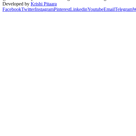
Developed by
Krishi Pitaara
Facebook
Twitter
Instagram
Pinterest
Linkedin
Youtube
Email
Telegram
W