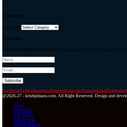
Categories
Categories
Newsletter
Subscribe Radio Pitaara for new blog posts, tips & rural program. Let'
Facebook
Twitter
Instagram
Pinterest
Linkedin
Youtube
Email
Telegram
W
@2026-27 - krishipitaara.com. All Right Reserved. Design and devel
Home
कृषि पिटारा
कृषि समाचार
खेती-किसानी
सरकारी योजनाएँ