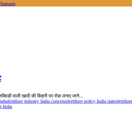
hatsapp
ट
ैर सब्सिडी वाली खादों की बिक्री पर रोक लगाए जाने...
India
fertilizer industry India concerns
fertilizer policy India states
fertiliz
t India