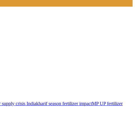
er supply crisis India
kharif season fertilizer impact
MP UP fertilizer