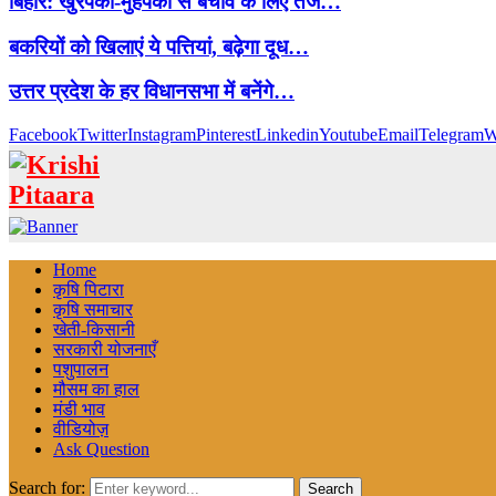
बिहार: खुरपका-मुंहपका से बचाव के लिए तेज…
बकरियों को खिलाएं ये पत्तियां, बढ़ेगा दूध…
उत्तर प्रदेश के हर विधानसभा में बनेंगे…
Facebook
Twitter
Instagram
Pinterest
Linkedin
Youtube
Email
Telegram
W
Home
कृषि पिटारा
कृषि समाचार
खेती-किसानी
सरकारी योजनाएँ
पशुपालन
मौसम का हाल
मंडी भाव
वीडियोज़
Ask Question
Search for:
Search