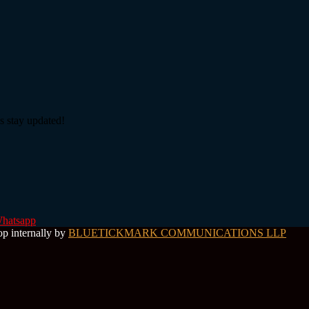
s stay updated!
hatsapp
op internally by
BLUETICKMARK COMMUNICATIONS LLP