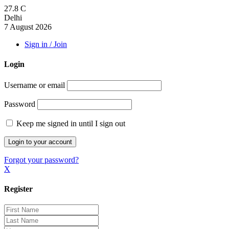
27.8
C
Delhi
7 August 2026
Sign in / Join
Login
Username or email
Password
Keep me signed in until I sign out
Forgot your password?
X
Register