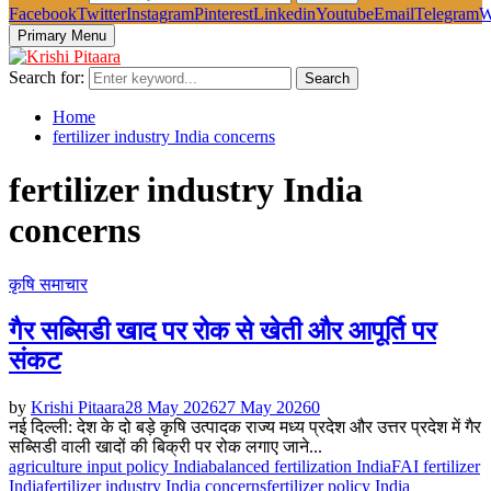
Facebook
Twitter
Instagram
Pinterest
Linkedin
Youtube
Email
Telegram
W
Primary Menu
Search for:
Search
Home
fertilizer industry India concerns
fertilizer industry India
concerns
कृषि समाचार
गैर सब्सिडी खाद पर रोक से खेती और आपूर्ति पर
संकट
by
Krishi Pitaara
28 May 2026
27 May 2026
0
नई दिल्ली: देश के दो बड़े कृषि उत्पादक राज्य मध्य प्रदेश और उत्तर प्रदेश में गैर
सब्सिडी वाली खादों की बिक्री पर रोक लगाए जाने...
agriculture input policy India
balanced fertilization India
FAI fertilizer
India
fertilizer industry India concerns
fertilizer policy India