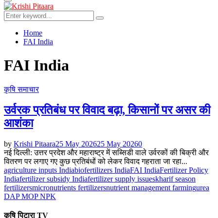
Primary
Menu
Search
Search
for:
Home
FAI India
FAI India
कृषि समाचार
उर्वरक प्रतिबंध पर विवाद बढ़ा, किसानों पर असर की
आशंका
by
Krishi Pitaara
25 May 2026
25 May 2026
0
नई दिल्ली: उत्तर प्रदेश और महाराष्ट्र में सब्सिडी वाले उर्वरकों की बिक्री और
वितरण पर लगाए गए कुछ प्रतिबंधों को लेकर विवाद गहराता जा रहा...
agriculture inputs India
biofertilizers India
FAI India
Fertilizer Policy
India
fertilizer subsidy India
fertilizer supply issues
kharif season
fertilizers
micronutrients fertilizers
nutrient management farming
urea
DAP MOP NPK
कृषि पिटारा TV