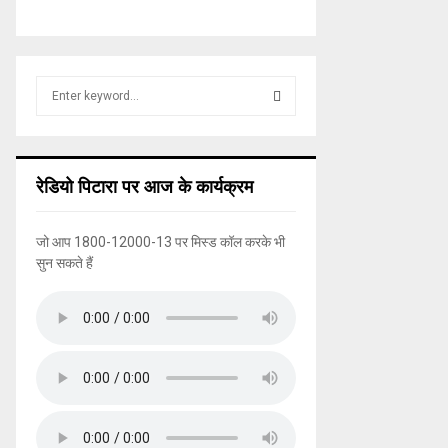
S
e
a
S
r
c
E
रेडियो पिटारा पर आज के कार्यक्रम
h
f
A
o
जो आप 1800-12000-13 पर मिस्ड कॉल करके भी
r
R
सुन सकते हैं
:
C
H