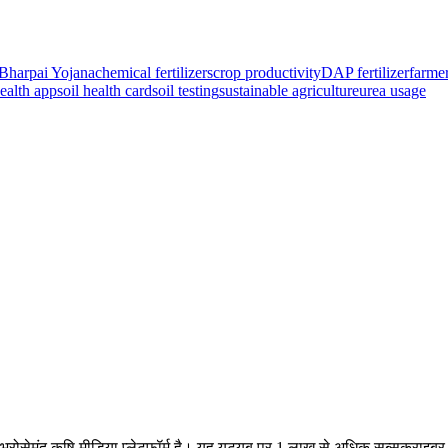
Bharpai Yojana
chemical fertilizers
crop productivity
DAP fertilizer
farme
health app
soil health card
soil testing
sustainable agriculture
urea usage
क भरोसेमंद कृषि मीडिया प्लेटफॉर्म है। यह यूट्यूब पर 1 लाख से अधिक सब्सक्राइ