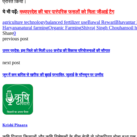
प्रेरित किया।
ये भी पढ़ें:
मध्यप्रदेश की चार पारंपरिक फसलों को मिला जीआई टैग
agriculture technology
balanced fertilizer use
Bawal Rewari
Bhavantar 
Haryana
natural farming
Organic Farming
Shivraj Singh Chouhan
soil 
Share
0
previous post
उत्तर प्रदेश: इस जिले को मिली 690 करोड़ की विकास परियोजनाओं की सौगात
next post
जून में कम बारिश से खरीफ की बुवाई प्रभावित, जुलाई के मॉनसून पर उम्मीद
Krishi Pitaara
कृषि पिटारा किसानों और कृषि विशेषज्ञों के बीच तेजी से लोकप्रिय होता हुआ ए