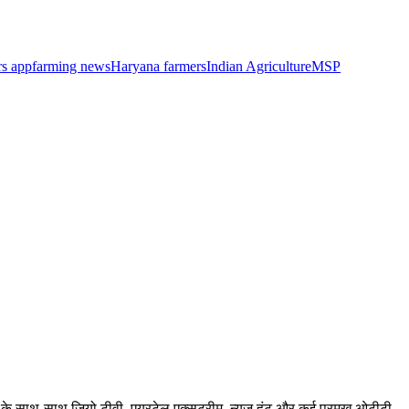
rs app
farming news
Haryana farmers
Indian Agriculture
MSP
बर के साथ-साथ जियो टीवी, एयरटेल एक्सट्रीम, न्यूज़ हंट और कई प्रमुख ओटीटी