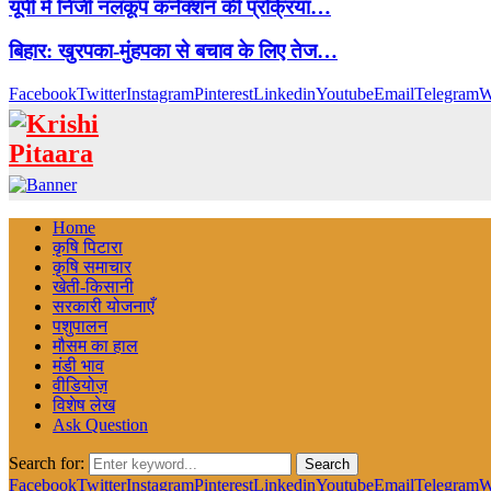
यूपी में निजी नलकूप कनेक्शन की प्रक्रिया…
बिहार: खुरपका-मुंहपका से बचाव के लिए तेज…
Facebook
Twitter
Instagram
Pinterest
Linkedin
Youtube
Email
Telegram
W
Home
कृषि पिटारा
कृषि समाचार
खेती-किसानी
सरकारी योजनाएँ
पशुपालन
मौसम का हाल
मंडी भाव
वीडियोज़
विशेष लेख
Ask Question
Search for:
Search
Facebook
Twitter
Instagram
Pinterest
Linkedin
Youtube
Email
Telegram
W