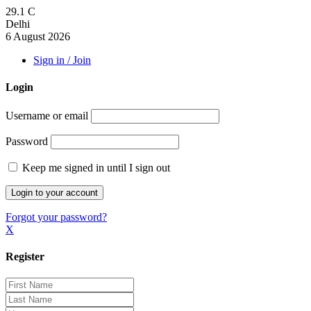
29.1
C
Delhi
6 August 2026
Sign in / Join
Login
Username or email
Password
Keep me signed in until I sign out
Forgot your password?
X
Register