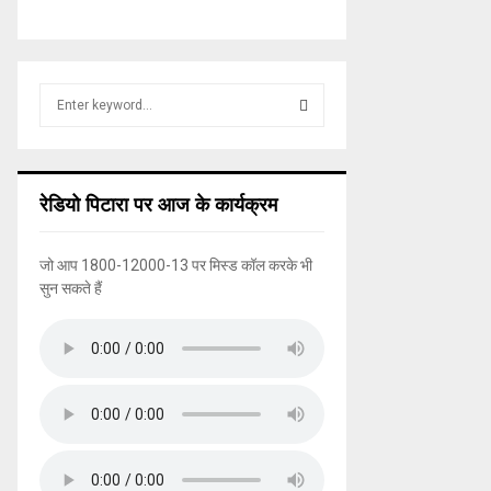
S
e
a
S
r
c
E
रेडियो पिटारा पर आज के कार्यक्रम
h
f
A
o
जो आप 1800-12000-13 पर मिस्ड कॉल करके भी
r
R
सुन सकते हैं
:
C
H