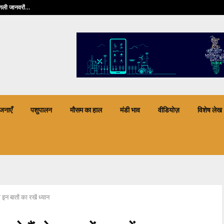
जंगली जानवरों…
फिंगरप्रिंट फेल होने 
जनाएँ
पशुपालन
मौसम का हाल
मंडी भाव
वीडियोज़
विशेष लेख
न बातों का रखें ध्यान