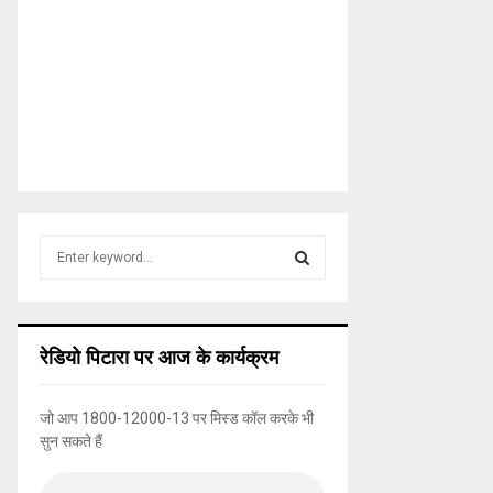
S
e
a
S
r
c
E
रेडियो पिटारा पर आज के कार्यक्रम
h
f
A
o
जो आप 1800-12000-13 पर मिस्ड कॉल करके भी
r
R
सुन सकते हैं
:
C