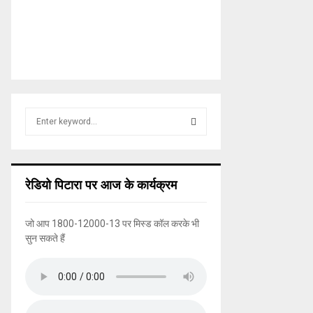
S
e
a
S
r
c
E
रेडियो पिटारा पर आज के कार्यक्रम
h
f
A
o
जो आप 1800-12000-13 पर मिस्ड कॉल करके भी
r
R
सुन सकते हैं
:
C
H