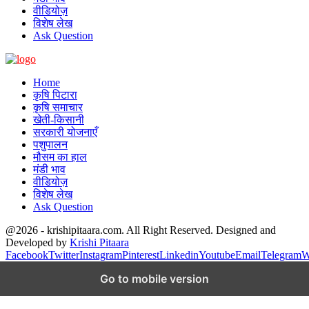
वीडियोज़
विशेष लेख
Ask Question
Home
कृषि पिटारा
कृषि समाचार
खेती-किसानी
सरकारी योजनाएँ
पशुपालन
मौसम का हाल
मंडी भाव
वीडियोज़
विशेष लेख
Ask Question
@2026 - krishipitaara.com. All Right Reserved. Designed and
Developed by
Krishi Pitaara
Facebook
Twitter
Instagram
Pinterest
Linkedin
Youtube
Email
Telegram
W
Go to mobile version