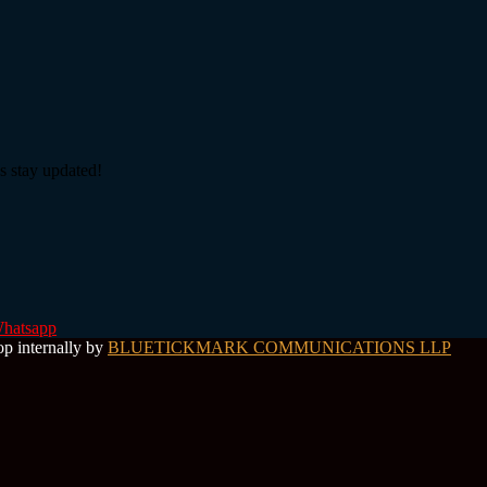
s stay updated!
hatsapp
op internally by
BLUETICKMARK COMMUNICATIONS LLP