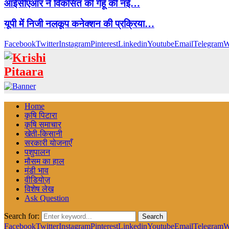
आईसीएआर ने विकसित की गेहूँ की नई…
यूपी में निजी नलकूप कनेक्शन की प्रक्रिया…
Facebook
Twitter
Instagram
Pinterest
Linkedin
Youtube
Email
Telegram
W
Home
कृषि पिटारा
कृषि समाचार
खेती-किसानी
सरकारी योजनाएँ
पशुपालन
मौसम का हाल
मंडी भाव
वीडियोज़
विशेष लेख
Ask Question
Search for:
Search
Facebook
Twitter
Instagram
Pinterest
Linkedin
Youtube
Email
Telegram
W