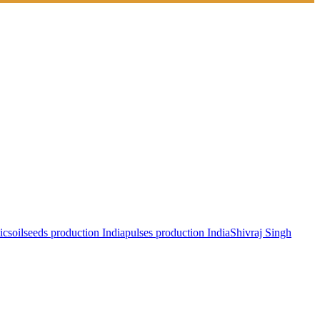
ics
oilseeds production India
pulses production India
Shivraj Singh