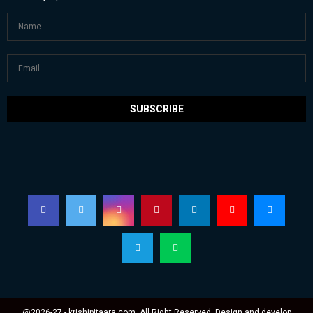
@2026-27 - krishipitaara.com. All Right Reserved. Design and develop