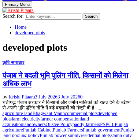
Primary Menu
Search for:
Search
Home
developed plots
developed plots
कृषि समाचार
पंजाब ने बदली भूमि पूलिंग नीति, किसानों को मिलेगा
अधिक लाभ
by
Krishi Pitaara
3 July 2026
3 July 2026
0
चंडीगढ़: पंजाब सरकार ने किसानों और जमीन मालिकों को राहत देने के उद्देश्य
से अपनी भूमि पूलिंग नीति में बड़े बदलावों को मंजूरी दी है।...
agriculture land
Bhagwant Mann
commercial plots
developed
plots
farm electricity
farmer compensation
land
acquisition
landowners
Oustee Policy
paddy farmers
PSPCL
Punjab
agriculture
Punjab Cabinet
Punjab Farmers
Punjab government
Punjab
land pooling policy
Punjab power supply
residential plots
stamp duty