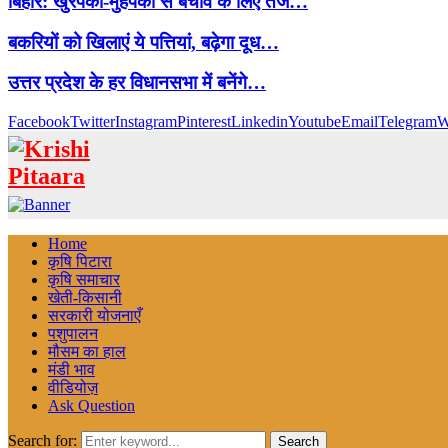
बिहार: खुरपका-मुंहपका से बचाव के लिए तेज…
बकरियों को खिलाएं ये पत्तियां, बढ़ेगा दूध…
उत्तर प्रदेश के हर विधानसभा में बनेंगे…
Facebook
Twitter
Instagram
Pinterest
Linkedin
Youtube
Email
Telegram
W
Home
कृषि पिटारा
कृषि समाचार
खेती-किसानी
सरकारी योजनाएँ
पशुपालन
मौसम का हाल
मंडी भाव
वीडियोज़
Ask Question
Search for:
Search