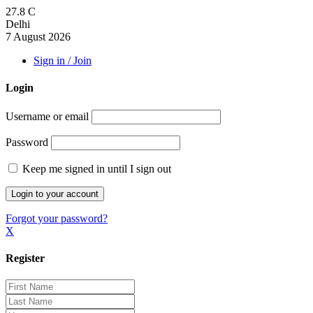
27.8
C
Delhi
7 August 2026
Sign in / Join
Login
Username or email
Password
Keep me signed in until I sign out
Forgot your password?
X
Register