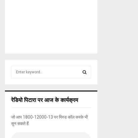
S
e
a
S
r
c
E
रेडियो पिटारा पर आज के कार्यक्रम
h
f
A
o
जो आप 1800-12000-13 पर मिस्ड कॉल करके भी
r
R
सुन सकते हैं
:
C