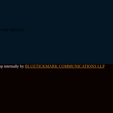
s stay updated!
op internally by
BLUETICKMARK COMMUNICATIONS LLP