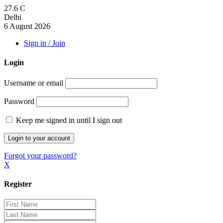
27.6
C
Delhi
6 August 2026
Sign in / Join
Login
Username or email
Password
Keep me signed in until I sign out
Forgot your password?
X
Register