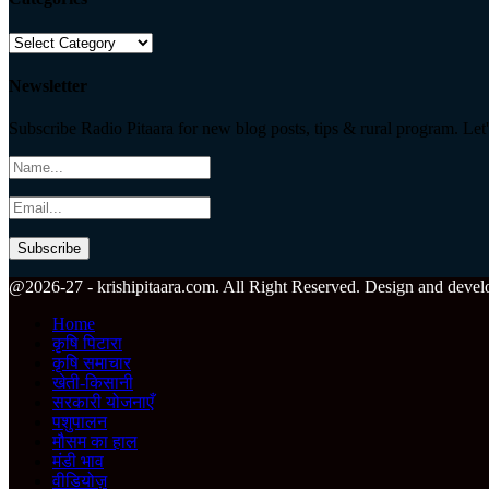
Categories
Newsletter
Subscribe Radio Pitaara for new blog posts, tips & rural program. Let'
Facebook
Twitter
Instagram
Pinterest
Linkedin
Youtube
Email
Telegram
Whatsapp
@2026-27 - krishipitaara.com. All Right Reserved. Design and devel
Home
कृषि पिटारा
कृषि समाचार
खेती-किसानी
सरकारी योजनाएँ
पशुपालन
मौसम का हाल
मंडी भाव
वीडियोज़