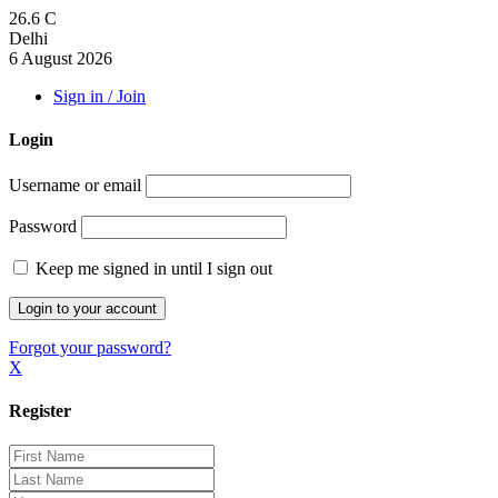
26.6
C
Delhi
6 August 2026
Sign in / Join
Login
Username or email
Password
Keep me signed in until I sign out
Forgot your password?
X
Register