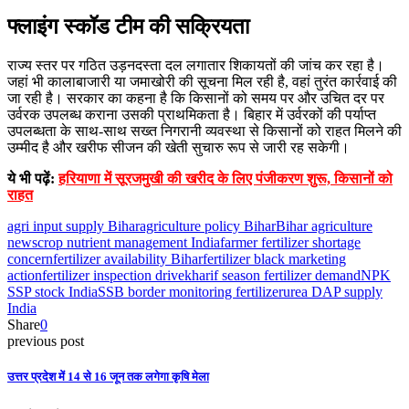
फ्लाइंग स्कॉड टीम की सक्रियता
राज्य स्तर पर गठित उड़नदस्ता दल लगातार शिकायतों की जांच कर रहा है।
जहां भी कालाबाजारी या जमाखोरी की सूचना मिल रही है, वहां तुरंत कार्रवाई की
जा रही है। सरकार का कहना है कि किसानों को समय पर और उचित दर पर
उर्वरक उपलब्ध कराना उसकी प्राथमिकता है। बिहार में उर्वरकों की पर्याप्त
उपलब्धता के साथ-साथ सख्त निगरानी व्यवस्था से किसानों को राहत मिलने की
उम्मीद है और खरीफ सीजन की खेती सुचारु रूप से जारी रह सकेगी।
ये भी पढ़ें:
हरियाणा में सूरजमुखी की खरीद के लिए पंजीकरण शुरू, किसानों को
राहत
agri input supply Bihar
agriculture policy Bihar
Bihar agriculture
news
crop nutrient management India
farmer fertilizer shortage
concern
fertilizer availability Bihar
fertilizer black marketing
action
fertilizer inspection drive
kharif season fertilizer demand
NPK
SSP stock India
SSB border monitoring fertilizer
urea DAP supply
India
Share
0
previous post
उत्तर प्रदेश में 14 से 16 जून तक लगेगा कृषि मेला