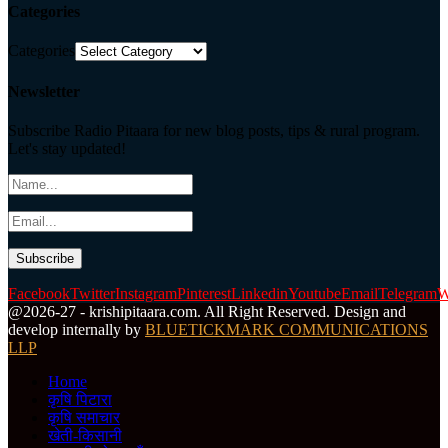
Categories
Categories
Newsletter
Subscribe Radio Pitaara for new blog posts, tips & rural program.
Let's stay updated!
Facebook
Twitter
Instagram
Pinterest
Linkedin
Youtube
Email
Telegram
W
@2026-27 - krishipitaara.com. All Right Reserved. Design and
develop internally by
BLUETICKMARK COMMUNICATIONS
LLP
Home
कृषि पिटारा
कृषि समाचार
खेती-किसानी