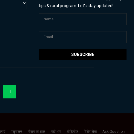
tips & rural program. Let's stay updated!
नाएँ
पशुपालन
मौसम का हाल
मंडी भाव
वीडियोज़
विशेष लेख
Ask Question