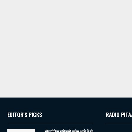
EDITOR'S PICKS
RADIO PITA
…. और पीड़ित परिजनों समेत थाने में ही