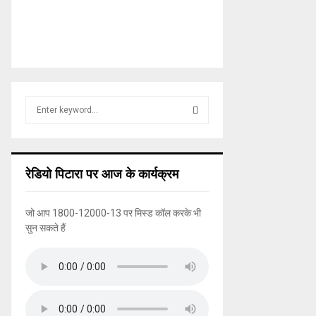
S
e
a
S
r
c
E
रेडियो पिटारा पर आज के कार्यक्रम
h
f
A
o
जो आप 1800-12000-13 पर मिस्ड कॉल करके भी
r
R
सुन सकते हैं
:
C
H