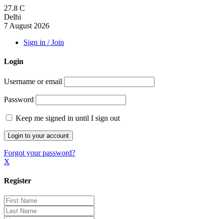
27.8
C
Delhi
7 August 2026
Sign in / Join
Login
Username or email
Password
Keep me signed in until I sign out
Forgot your password?
X
Register