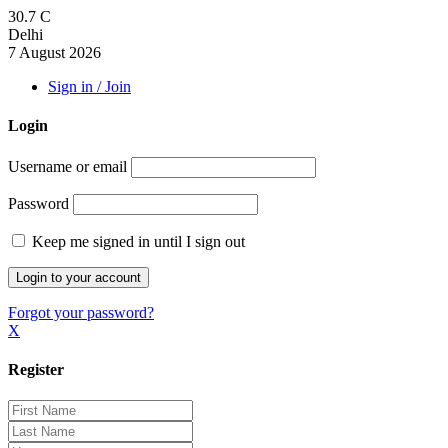
30.7
C
Delhi
7 August 2026
Sign in / Join
Login
Username or email
Password
Keep me signed in until I sign out
Forgot your password?
X
Register