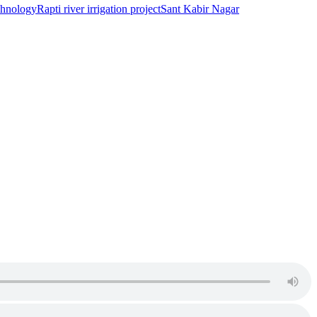
chnology
Rapti river irrigation project
Sant Kabir Nagar