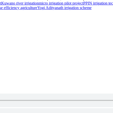
t
Kuwano river irrigation
micro irrigation pilot project
PPIN irrigation te
se efficiency agriculture
Yogi Adityanath irrigation scheme