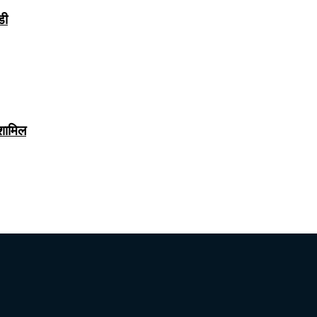
डी
 शामिल