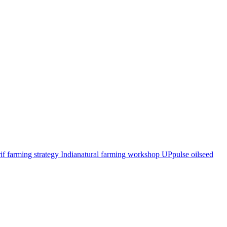
if farming strategy India
natural farming workshop UP
pulse oilseed