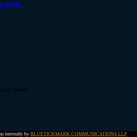
 लोगों को...
s stay updated!
op internally by
BLUETICKMARK COMMUNICATIONS LLP