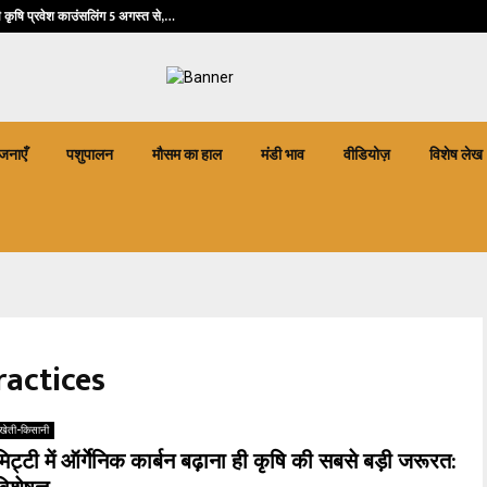
त्री फसल बीमा योजना में जंगली जानवरों…
ी कृषि प्रवेश काउंसलिंग 5 अगस्त से,…
जनाएँ
पशुपालन
मौसम का हाल
मंडी भाव
वीडियोज़
विशेष लेख
ractices
खेती-किसानी
मिट्टी में ऑर्गेनिक कार्बन बढ़ाना ही कृषि की सबसे बड़ी जरूरत: