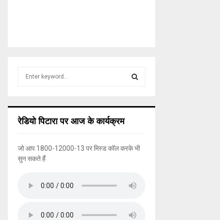
S
e
a
S
r
c
E
रेडियो पिटारा पर आज के कार्यक्रम
h
f
A
o
जो आप 1800-12000-13 पर मिस्ड कॉल करके भी
r
R
सुन सकते हैं
:
C
H