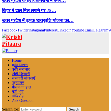
उत्तर प्रदेश के हर विधानसभा में बनेंगे…
बिहार में दाल मिल लगाने पर 25…
उत्तर प्रदेश में कृषक छात्रवृत्ति योजना का…
Facebook
Twitter
Instagram
Pinterest
Linkedin
Youtube
Email
Telegram
W
Home
कृषि पिटारा
कृषि समाचार
खेती-किसानी
सरकारी योजनाएँ
पशुपालन
मौसम का हाल
मंडी भाव
वीडियोज़
Ask Question
Search for:
Search