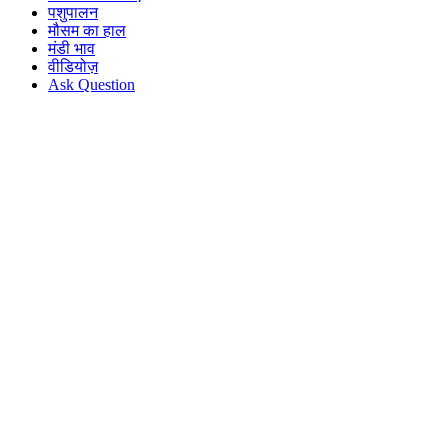
पशुपालन
मौसम का हाल
मंडी भाव
वीडियोज़
Ask Question