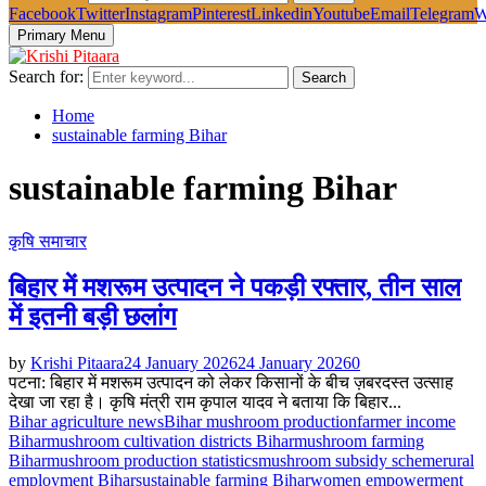
Facebook
Twitter
Instagram
Pinterest
Linkedin
Youtube
Email
Telegram
W
Primary Menu
Search for:
Search
Home
sustainable farming Bihar
sustainable farming Bihar
कृषि समाचार
बिहार में मशरूम उत्पादन ने पकड़ी रफ्तार, तीन साल
में इतनी बड़ी छलांग
by
Krishi Pitaara
24 January 2026
24 January 2026
0
पटना: बिहार में मशरूम उत्पादन को लेकर किसानों के बीच ज़बरदस्त उत्साह
देखा जा रहा है। कृषि मंत्री राम कृपाल यादव ने बताया कि बिहार...
Bihar agriculture news
Bihar mushroom production
farmer income
Bihar
mushroom cultivation districts Bihar
mushroom farming
Bihar
mushroom production statistics
mushroom subsidy scheme
rural
employment Bihar
sustainable farming Bihar
women empowerment