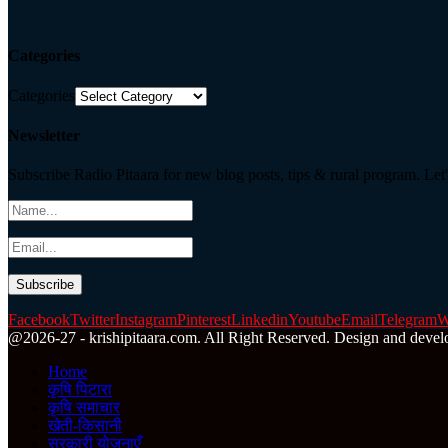
Categories
Categories
Newsletter
Subscribe Radio Pitaara for new blog posts, tips & rural program. Let'
Facebook
Twitter
Instagram
Pinterest
Linkedin
Youtube
Email
Telegram
W
@2026-27 - krishipitaara.com. All Right Reserved. Design and devel
Home
कृषि पिटारा
कृषि समाचार
खेती-किसानी
सरकारी योजनाएँ