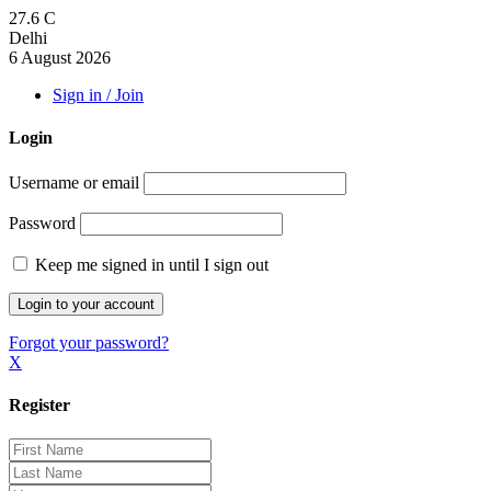
27.6
C
Delhi
6 August 2026
Sign in / Join
Login
Username or email
Password
Keep me signed in until I sign out
Forgot your password?
X
Register