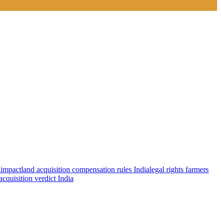
 impact
land acquisition compensation rules India
legal rights farmers
cquisition verdict India