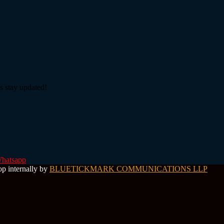
s stay updated!
hatsapp
op internally by
BLUETICKMARK COMMUNICATIONS LLP