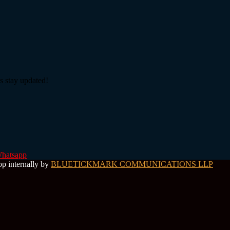
s stay updated!
hatsapp
op internally by
BLUETICKMARK COMMUNICATIONS LLP