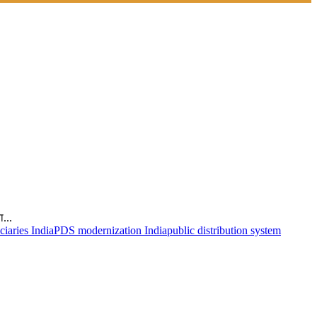
...
iaries India
PDS modernization India
public distribution system