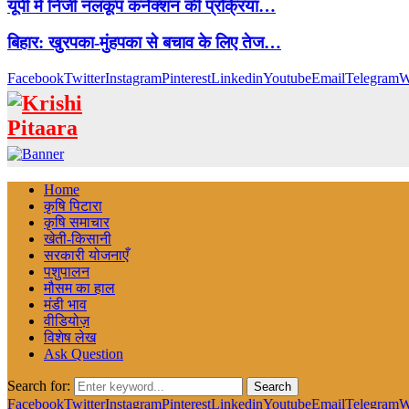
यूपी में निजी नलकूप कनेक्शन की प्रक्रिया…
बिहार: खुरपका-मुंहपका से बचाव के लिए तेज…
Facebook
Twitter
Instagram
Pinterest
Linkedin
Youtube
Email
Telegram
W
Home
कृषि पिटारा
कृषि समाचार
खेती-किसानी
सरकारी योजनाएँ
पशुपालन
मौसम का हाल
मंडी भाव
वीडियोज़
विशेष लेख
Ask Question
Search for:
Search
Facebook
Twitter
Instagram
Pinterest
Linkedin
Youtube
Email
Telegram
W