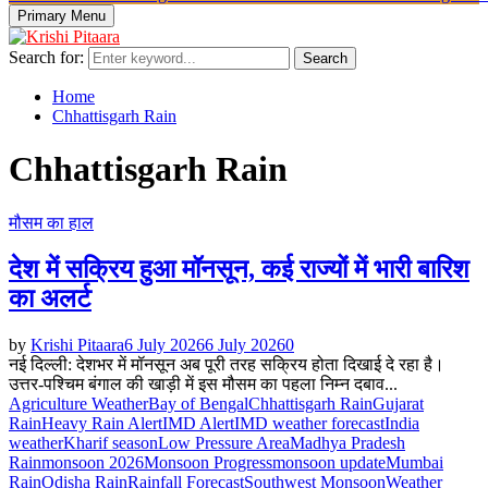
Primary Menu
Search for:
Search
Home
Chhattisgarh Rain
Chhattisgarh Rain
मौसम का हाल
देश में सक्रिय हुआ मॉनसून, कई राज्यों में भारी बारिश
का अलर्ट
by
Krishi Pitaara
6 July 2026
6 July 2026
0
नई दिल्ली: देशभर में मॉनसून अब पूरी तरह सक्रिय होता दिखाई दे रहा है।
उत्तर-पश्चिम बंगाल की खाड़ी में इस मौसम का पहला निम्न दबाव...
Agriculture Weather
Bay of Bengal
Chhattisgarh Rain
Gujarat
Rain
Heavy Rain Alert
IMD Alert
IMD weather forecast
India
weather
Kharif season
Low Pressure Area
Madhya Pradesh
Rain
monsoon 2026
Monsoon Progress
monsoon update
Mumbai
Rain
Odisha Rain
Rainfall Forecast
Southwest Monsoon
Weather