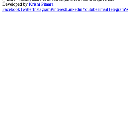
Developed by
Krishi Pitaara
Facebook
Twitter
Instagram
Pinterest
Linkedin
Youtube
Email
Telegram
W