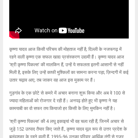
कृष्णा यादव आज किसी परिचय की मोहताज नहीं है, दिल्ली के नजफगढ़ में
रहने वाली कृष्णा एक सफल खाद्य प्रसंस्करण उद्यमी हैं। कृष्णा यादव आज
‘श्री कृष्णा पिकल्स’ की मालकिन हैं, उन्हें ये सफलता इतनी आसानी से नहीं
मिली है, इसके लिए उन्हें काफी मुश्किलों का सामना करना पड़ा, ज़िन्दगी में कई
उतार चढ़ाव आए, तब जाकर वह आज इस मुकाम पर हैं।
गुड़गांव के एक छोटे से कमरे में अचार बनाना शुरू किया और अब वे 100 से
ज्यादा महिलाओं को रोजगार दे रही हैं। अनपढ़ होते हुए भी कृष्णा ने यह
कामयाबी का वो सफर तय कियाजो हर किसी के लिए मुमकिन नहीं है।
‘श्री कृष्णा पिकल्स’ की 4 लघु इकाइयां भी वह चला रही हैं, जिनमें अचार से
जुड़े 152 उत्पाद तैयार किए जाते हैं., कृष्णा यादव मूल रूप से उत्तर प्रदेश के
बुलंदशहर के रहने वाली हैं, 1995-96 उनका परिवार आर्थिक तंगी से गुजर