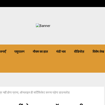
जनाएँ
पशुपालन
मौसम का हाल
मंडी भाव
वीडियोज़
विशेष लेख
त्र नहीं होगा प्राप्त, ऑनलाइन ही सर्टिफिकेट करना पड़ेगा डाउनलोड