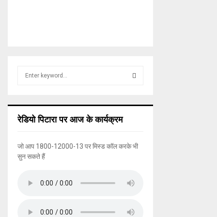
S
e
a
S
r
c
E
रेडियो पिटारा पर आज के कार्यक्रम
h
f
A
o
जो आप 1800-12000-13 पर मिस्ड कॉल करके भी
r
R
सुन सकते हैं
:
C
H