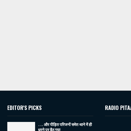
EDITOR'S PICKS
RADIO PITA
…. और पीड़ित परिजनों समेत थाने में ही
धरने पर बैठ गया