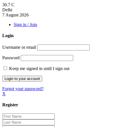
30.7
C
Delhi
7 August 2026
Sign in / Join
Login
Username or email
Password
Keep me signed in until I sign out
Forgot your password?
X
Register