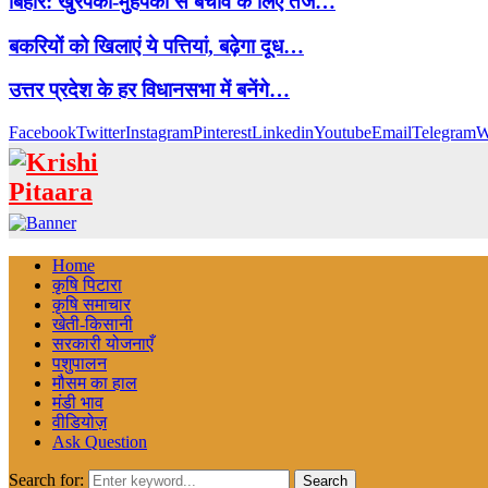
बिहार: खुरपका-मुंहपका से बचाव के लिए तेज…
बकरियों को खिलाएं ये पत्तियां, बढ़ेगा दूध…
उत्तर प्रदेश के हर विधानसभा में बनेंगे…
Facebook
Twitter
Instagram
Pinterest
Linkedin
Youtube
Email
Telegram
W
Home
कृषि पिटारा
कृषि समाचार
खेती-किसानी
सरकारी योजनाएँ
पशुपालन
मौसम का हाल
मंडी भाव
वीडियोज़
Ask Question
Search for:
Search