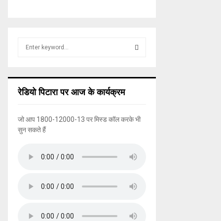
S
e
a
S
r
c
E
रेडियो पिटारा पर आज के कार्यक्रम
h
f
A
o
जो आप 1800-12000-13 पर मिस्ड कॉल करके भी
r
R
सुन सकते हैं
:
C
H