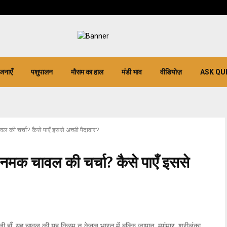
जनाएँ
पशुपालन
मौसम का हाल
मंडी भाव
वीडियोज़
ASK QU
वल की चर्चा? कैसे पाएँ इससे अच्छी पैदावार?
ा नमक चावल की चर्चा? कैसे पाएँ इससे
ाँ, यह चावल की यह किस्म न केवल भारत में बल्कि जापान, म्यांमार, श्रीलंका,