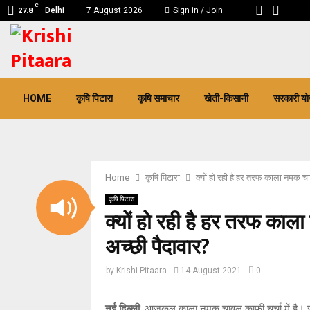
C
Delhi
7 August 2026
Sign in / Join
27.8
pp
HOME
कृषि पिटारा
कृषि समाचार
खेती-किसानी
सरकारी यो
Home
कृषि पिटारा
क्यों हो रही है हर तरफ काला नमक चा
कृषि पिटारा
क्यों हो रही है हर तरफ काल
अच्छी पैदावार?
by
Krishi Pitaara
14 August 2021
0
नई दिल्ली
: आजकल काला नमक चावल काफी चर्चा में है। जी ह