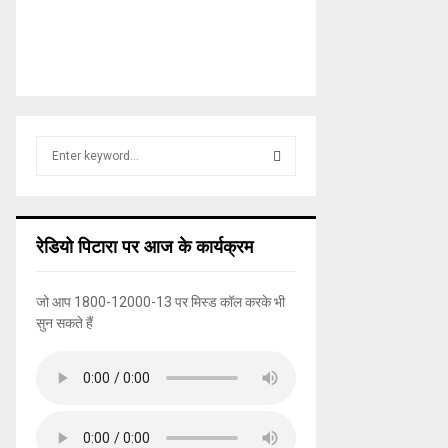
S
e
a
S
r
c
E
रेडियो पिटारा पर आज के कार्यक्रम
h
f
A
o
जो आप 1800-12000-13 पर मिस्ड कॉल करके भी
r
R
सुन सकते हैं
:
C
H