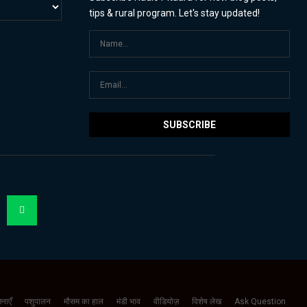
tips & rural program. Let's stay updated!
नाएँ
पशुपालन
मौसम का हाल
मंडी भाव
वीडियोज़
विशेष लेख
Ask Question