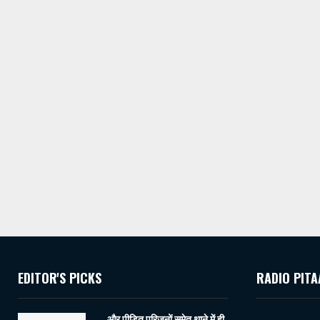
EDITOR'S PICKS
RADIO PITA
…. और पीड़ित परिजनों समेत थाने में ही