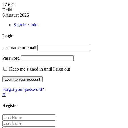
27.6
C
Delhi
6 August 2026
Sign in / Join
Login
Username or email
Password
Keep me signed in until I sign out
Forgot your password?
X
Register