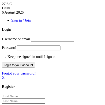
27.6
C
Delhi
6 August 2026
Sign in / Join
Login
Username or email
Password
Keep me signed in until I sign out
Forgot your password?
X
Register