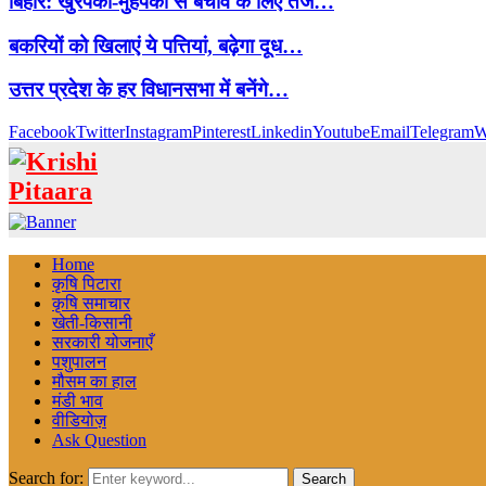
बिहार: खुरपका-मुंहपका से बचाव के लिए तेज…
बकरियों को खिलाएं ये पत्तियां, बढ़ेगा दूध…
उत्तर प्रदेश के हर विधानसभा में बनेंगे…
Facebook
Twitter
Instagram
Pinterest
Linkedin
Youtube
Email
Telegram
W
Home
कृषि पिटारा
कृषि समाचार
खेती-किसानी
सरकारी योजनाएँ
पशुपालन
मौसम का हाल
मंडी भाव
वीडियोज़
Ask Question
Search for:
Search