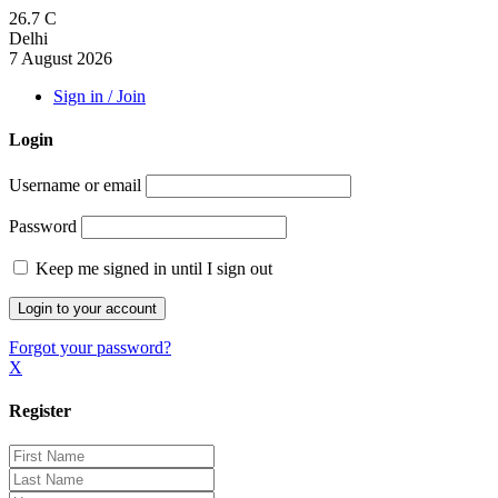
26.7
C
Delhi
7 August 2026
Sign in / Join
Login
Username or email
Password
Keep me signed in until I sign out
Forgot your password?
X
Register