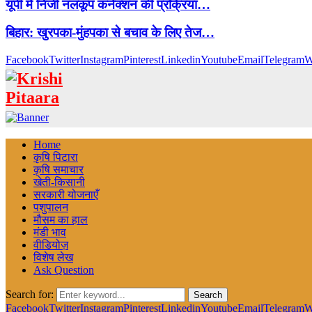
यूपी में निजी नलकूप कनेक्शन की प्रक्रिया…
बिहार: खुरपका-मुंहपका से बचाव के लिए तेज…
Facebook
Twitter
Instagram
Pinterest
Linkedin
Youtube
Email
Telegram
W
Home
कृषि पिटारा
कृषि समाचार
खेती-किसानी
सरकारी योजनाएँ
पशुपालन
मौसम का हाल
मंडी भाव
वीडियोज़
विशेष लेख
Ask Question
Search for:
Search
Facebook
Twitter
Instagram
Pinterest
Linkedin
Youtube
Email
Telegram
W