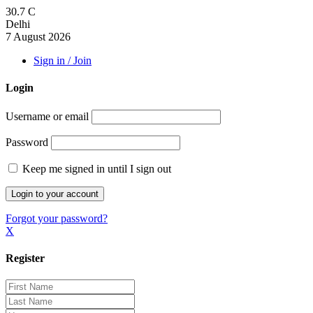
30.7
C
Delhi
7 August 2026
Sign in / Join
Login
Username or email
Password
Keep me signed in until I sign out
Forgot your password?
X
Register