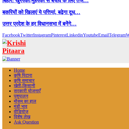
बिहार: खुरपका-मुंहपका से बचाव के लिए तेज…
बकरियों को खिलाएं ये पत्तियां, बढ़ेगा दूध…
उत्तर प्रदेश के हर विधानसभा में बनेंगे…
Facebook
Twitter
Instagram
Pinterest
Linkedin
Youtube
Email
Telegram
W
Home
कृषि पिटारा
कृषि समाचार
खेती-किसानी
सरकारी योजनाएँ
पशुपालन
मौसम का हाल
मंडी भाव
वीडियोज़
विशेष लेख
Ask Question