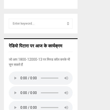
S
e
a
S
r
c
E
रेडियो पिटारा पर आज के कार्यक्रम
h
f
A
o
जो आप 1800-12000-13 पर मिस्ड कॉल करके भी
r
R
सुन सकते हैं
:
C
H