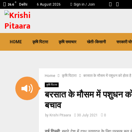
C
Delhi
6 August 2026
Sign in / Join
26.6
pp
HOME
कृषि पिटारा
कृषि समाचार
खेती-किसानी
सरकारी यो
Home
कृषि पिटारा
बरसात के मौसम में पशुधन को होता है
कृषि पिटारा
बरसात के मौसम में पशुधन को 
बचाव
by
Krishi Pitaara
30 July 2021
0
नई दिल्ली:
हमारे देश में दुग्ध उत्पादन के लिए प्रमुख रू