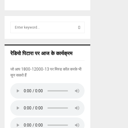
S
e
a
S
r
c
E
रेडियो पिटारा पर आज के कार्यक्रम
h
f
A
o
जो आप 1800-12000-13 पर मिस्ड कॉल करके भी
r
R
सुन सकते हैं
:
C
H