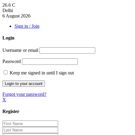
26.6
C
Delhi
6 August 2026
Sign in / Join
Login
Username or email
Password
Keep me signed in until I sign out
Forgot your password?
X
Register