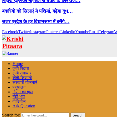
बिहार: खुरपका-मुंहपका से बचाव के लिए तेज…
बकरियों को खिलाएं ये पत्तियां, बढ़ेगा दूध…
उत्तर प्रदेश के हर विधानसभा में बनेंगे…
Facebook
Twitter
Instagram
Pinterest
Linkedin
Youtube
Email
Telegram
W
Home
कृषि पिटारा
कृषि समाचार
खेती-किसानी
सरकारी योजनाएँ
पशुपालन
मौसम का हाल
मंडी भाव
वीडियोज़
Ask Question
Search for:
Search