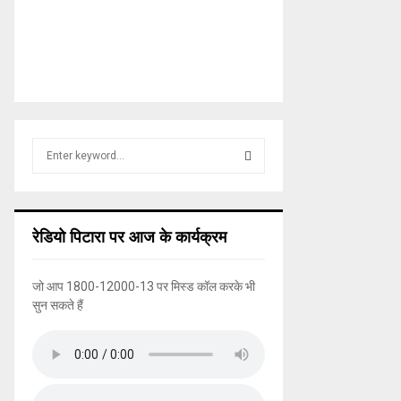
S
e
a
S
r
c
E
रेडियो पिटारा पर आज के कार्यक्रम
h
f
A
o
जो आप 1800-12000-13 पर मिस्ड कॉल करके भी
r
R
सुन सकते हैं
:
C
H