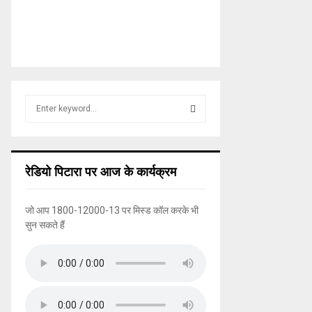
S
e
a
S
r
c
E
रेडियो पिटारा पर आज के कार्यक्रम
h
f
A
o
जो आप 1800-12000-13 पर मिस्ड कॉल करके भी
r
R
सुन सकते हैं
:
C
H